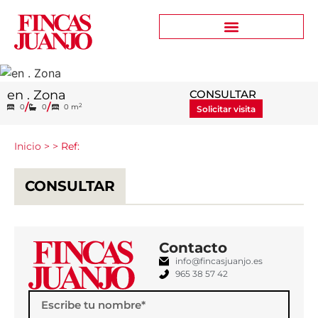
en . Zona
CONSULTAR
/
/
2
0
0
0
m
Solicitar visita
Inicio
>
>
Ref:
CONSULTAR
Contacto
info@fincasjuanjo.es
965 38 57 42