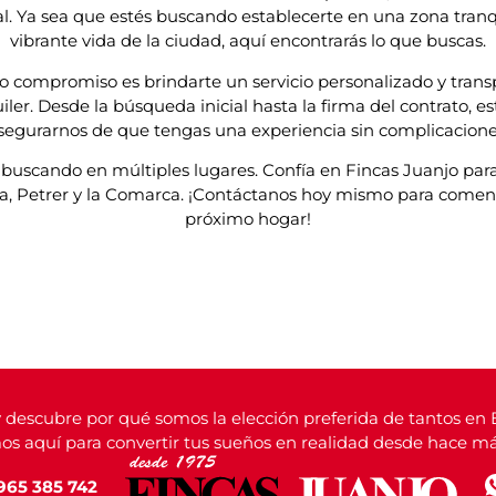
l. Ya sea que estés buscando establecerte en una zona tranq
vibrante vida de la ciudad, aquí encontrarás lo que buscas.
o compromiso es brindarte un servicio personalizado y tran
ler. Desde la búsqueda inicial hasta la firma del contrato, e
segurarnos de que tengas una experiencia sin complicacione
buscando en múltiples lugares. Confía en Fincas Juanjo para
lda, Petrer y la Comarca. ¡Contáctanos hoy mismo para come
próximo hogar!
descubre por qué somos la elección preferida de tantos en E
os aquí para convertir tus sueños en realidad desde hace m
965 385 742