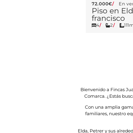
72.000€
En ve
Piso en El
francisco
4
2
111
Bienvenido a Fincas Juan
Comarca. ¿Estás busca
Con una amplia gama 
familiares, nuestro e
Elda, Petrer y sus alred