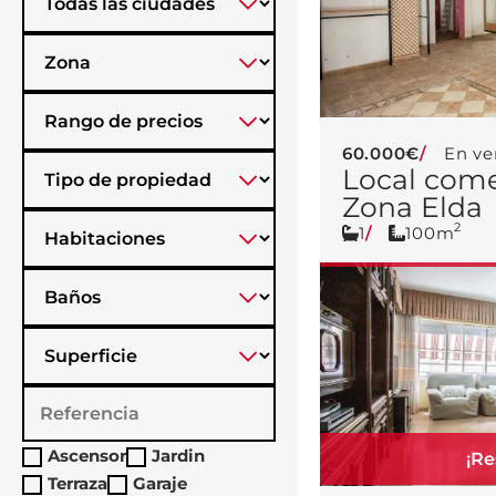
60.000€
En ve
Local come
Zona Elda
2
1
100m
Ascensor
Jardin
¡Re
Terraza
Garaje