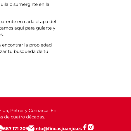
uila o sumergirte en la
sparente en cada etapa del
stamos aquí para guiarte y
s.
 encontrar la propiedad
nzar tu búsqueda de tu
lda, Petrer y Comarca. En
ás de cuatro décadas.
687 171 209
info@fincasjuanjo.es