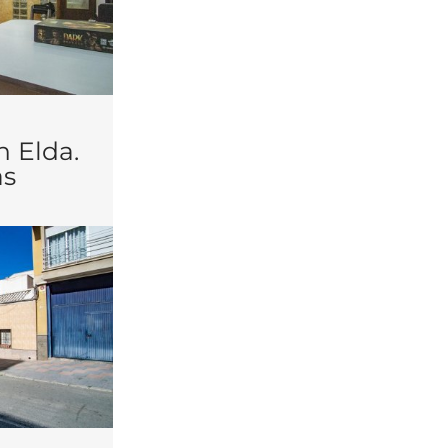
n Elda.
as