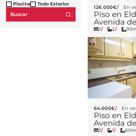
Piscina
Todo Exterior
126.000€
En v
Piso en El
Avenida d
3
2
90
64.000€
En ve
Piso en El
Avenida d
3
1
60