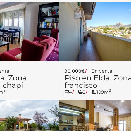
enta
90.000€
En venta
da. Zona
Piso en Elda. Zon
 chapí
francisco
2
2
5m
4
2
109m