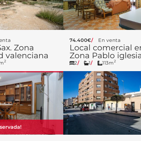
enta
74.400€
En venta
Sax. Zona
Local comercial e
 valenciana
Zona Pablo iglesi
2
2
0m
2
1
113m
servada!