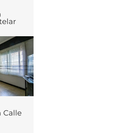
a
telar
 Calle