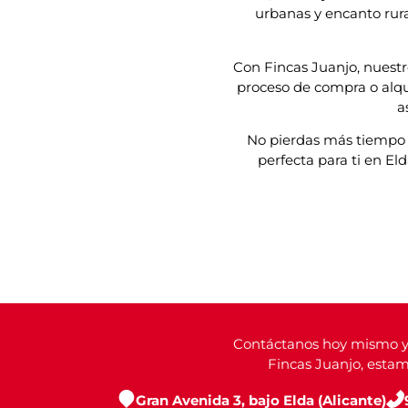
urbanas y encanto rura
Con Fincas Juanjo, nuestr
proceso de compra o alqui
a
No pierdas más tiempo 
perfecta para ti en E
Contáctanos hoy mismo y 
Fincas Juanjo, estam
Gran Avenida 3, bajo Elda (Alicante)