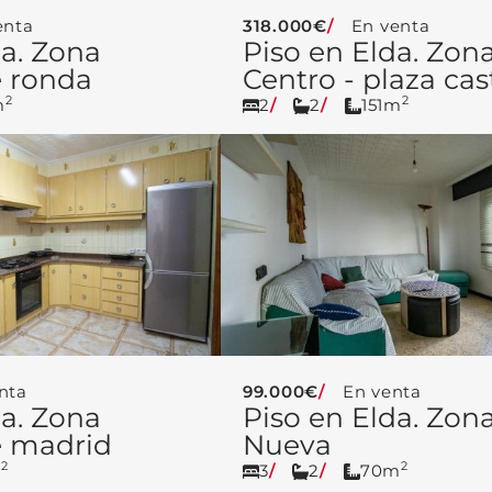
enta
318.000€
En venta
da. Zona
Piso en Elda. Zon
e ronda
Centro - plaza cas
2
2
m
2
2
151m
nta
99.000€
En venta
da. Zona
Piso en Elda. Zona
e madrid
Nueva
2
2
m
3
2
70m