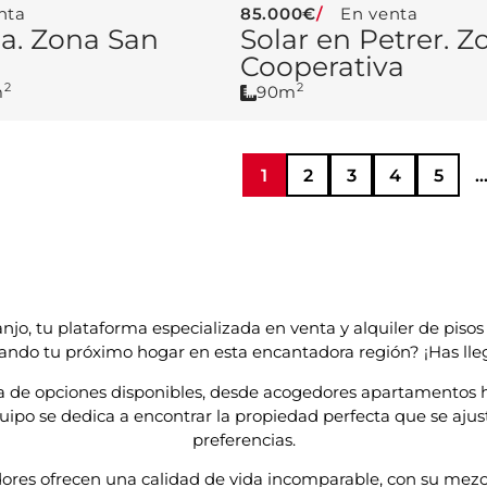
nta
85.000€
En venta
da. Zona San
Solar en Petrer. Z
Cooperativa
2
2
m
90m
1
2
3
4
5
jo, tu plataforma especializada en venta y alquiler de pisos 
ndo tu próximo hogar en esta encantadora región? ¡Has lleg
de opciones disponibles, desde acogedores apartamentos h
quipo se dedica a encontrar la propiedad perfecta que se ajus
preferencias.
edores ofrecen una calidad de vida incomparable, con su me