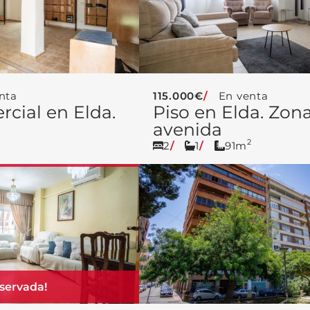
nta
115.000€
En venta
rcial en Elda.
Piso en Elda. Zon
avenida
2
2
1
91m
servada!