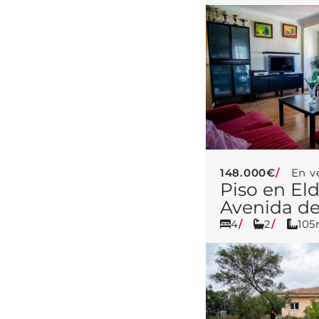
148.000€
En v
Piso en El
Avenida de
4
2
10