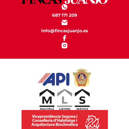
687 171 209
info@fincasjuanjo.es