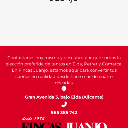
Contáctanos hoy mismo y descubre por qué somos la
elección preferida de tantos en Elda, Petrer y Comarca.
En Fincas Juanjo, estamos aquí para convertir tus
sueños en realidad desde hace más de cuatro
décadas.
Gran Avenida 3, bajo Elda (Alicante)
965 385 742