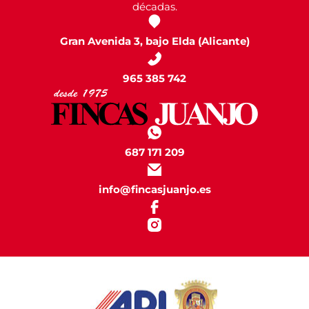
décadas.
Gran Avenida 3, bajo Elda (Alicante)
965 385 742
687 171 209
info@fincasjuanjo.es