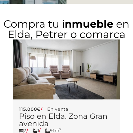
Compra tu i
nmueble
en
Elda, Petrer o comarca
115.000€
En venta
Piso en Elda. Zona Gran
avenida
2
2
1
91m