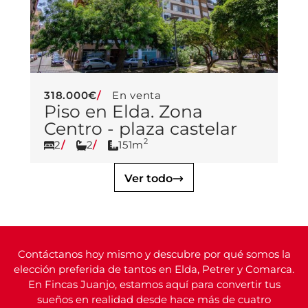
318.000€
En venta
Piso en Elda. Zona
Centro - plaza castelar
2
2
2
151m
Ver todo
Contáctanos hoy mismo y descubre por qué somos la
elección preferida de tantos en Elda, Petrer y Comarca.
En Fincas Juanjo, estamos aquí para convertir tus
sueños en realidad desde hace más de cuatro